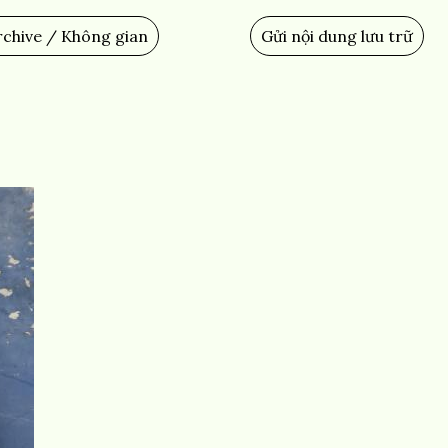
chive / Không gian
Gửi nội dung lưu trữ
Add
Content