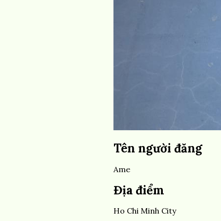
Tên người đăng
Ame
Địa điểm
Địa
Ho Chi Minh City
điểm