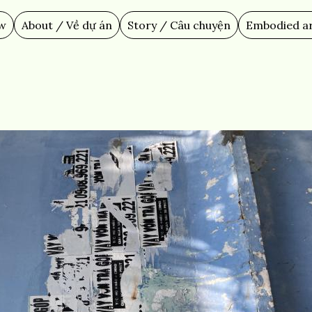
ew
About / Về dự án
Story / Câu chuyện
Embodied ar