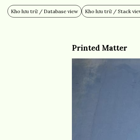
Skip
to
Kho lưu trữ / Database view
Kho lưu trữ / Stack vi
Main
main
content
navigation
Printed Matter