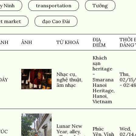
y Ninh
transportation
Tường
t market
đạo Cao Đài
ĐỊA
THỜI 
ẢNH
ẢNH
TỪ KHOÁ
ĐIỂM
ĐĂNG 
Khách
sạn
heritage
Nhạc cụ
,
-
Thu,
ĐÁY
nghệ thuật
,
Smarana
02/15
âm nhạc
Hanoi
- 02:48
Heritage,
Hanoi,
Vietnam
Lunar New
Phúc
Wed,
HÚC
Year
,
alley
,
Yên, Vĩnh
02/14