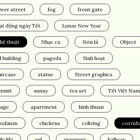
ower street
fog
front gate
ạt động ngày Tết
Lunar New Year
hệ thuật
Nhạc cụ
Nón lá
Object
d building
pagoda
Sinh hoạt
aircase
statue
Street graphics
mmit
sunny
tea set
Tết Việt Nam
llage
apartment
binh thuan
odaism
chickens
coliving
corrid
ly life
eel
greenery
hallway