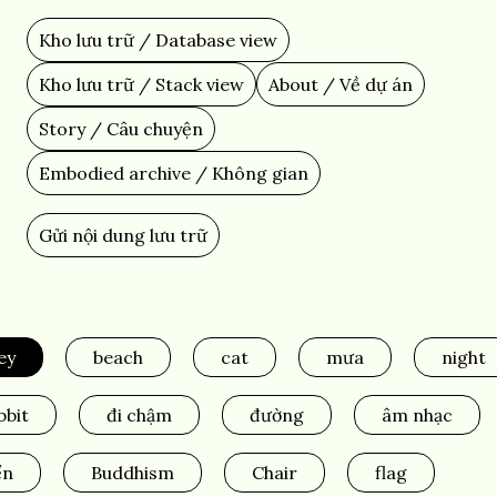
Skip
to
Kho lưu trữ / Database view
Main
main
content
navigation
Kho lưu trữ / Stack view
About / Về dự án
Story / Câu chuyện
Embodied archive / Không gian
Gửi nội dung lưu trữ
Add
Content
ley
beach
cat
mưa
night
bbit
đi chậm
đường
âm nhạc
ển
Buddhism
Chair
flag