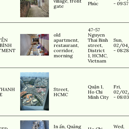
village
,
front
Phúc
- 09:57
gate
47-57
old
Nguyen
YỄN
apartment
,
Thai Binh
Sun,
 BÌNH
restaurant
,
street,
02/04
TMENT
corridor
,
District
- 08:28
morning
1, HCMC,
Vietnam
Quận 1,
Fri,
THANH
Street
,
Ho Chi
02/02
E
HCMC
Minh City
- 08:03
In ấn
,
Quảng
Wed,