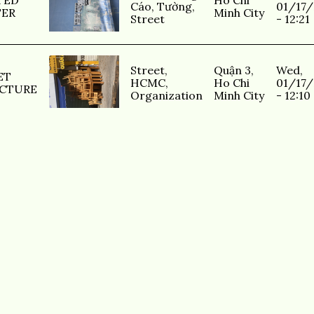
TED
Ho Chi
Cáo
,
Tường
,
01/17
ER
Minh City
Street
- 12:21
Street
,
Quận 3,
Wed,
ET
HCMC
,
Ho Chi
01/17
CTURE
Organization
Minh City
- 12:10