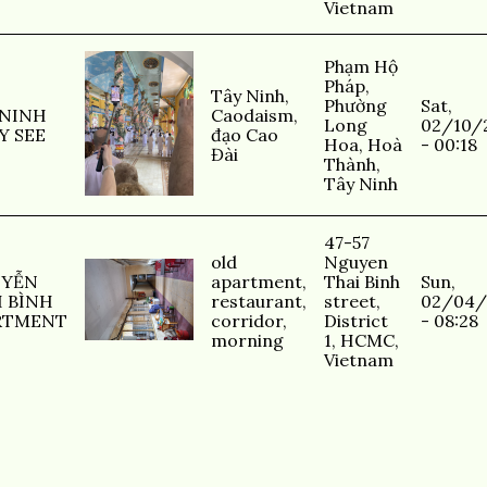
Vietnam
Phạm Hộ
Pháp,
Tây Ninh
,
Phường
Sat,
 NINH
Caodaism
,
Long
02/10/
Y SEE
đạo Cao
Hoa, Hoà
- 00:18
Đài
Thành,
Tây Ninh
47-57
old
Nguyen
YỄN
apartment
,
Thai Binh
Sun,
I BÌNH
restaurant
,
street,
02/04/
RTMENT
corridor
,
District
- 08:28
morning
1, HCMC,
Vietnam