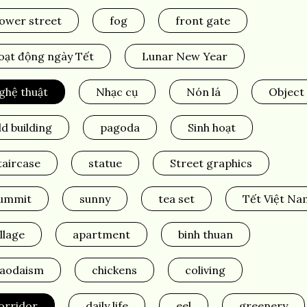
lower street
fog
front gate
oạt động ngày Tết
Lunar New Year
ghệ thuật
Nhạc cụ
Nón lá
Object
ld building
pagoda
Sinh hoạt
taircase
statue
Street graphics
ummit
sunny
tea set
Tết Việt Na
illage
apartment
binh thuan
aodaism
chickens
coliving
orridor
daily life
eel
greenery