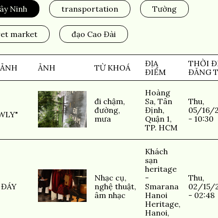
ây Ninh
transportation
Tường
et market
đạo Cao Đài
ĐỊA
THỜI Đ
 ẢNH
ẢNH
TỪ KHOÁ
ĐIỂM
ĐĂNG T
Hoàng
đi chậm
,
Sa, Tân
Thu,
đường
,
Định,
05/16/
WLY"
mưa
Quận 1,
- 10:30
TP. HCM
Khách
sạn
heritage
Nhạc cụ
,
-
Thu,
 ĐÁY
nghệ thuật
,
Smarana
02/15/
âm nhạc
Hanoi
- 02:48
Heritage,
Hanoi,