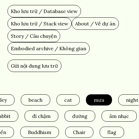
Skip
to
Kho lưu trữ / Database view
Main
main
content
navigation
Kho lưu trữ / Stack view
About / Về dự án
Story / Câu chuyện
Embodied archive / Không gian
Gửi nội dung lưu trữ
Add
Content
lley
beach
cat
mưa
night
abbit
đi chậm
đường
âm nhạc
iển
Buddhism
Chair
flag