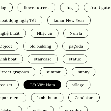
flag
flower street
fog
front gate
hoạt động ngày Tết
Lunar New Year
nghệ thuật
Nhạc cụ
Nón lá
Object
old building
pagoda
Sinh hoạt
staircase
statue
Street graphics
summit
sunny
tea set
Tết Việt Nam
village
apartment
binh thuan
Caodaism
chickens
coliving
corridor