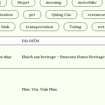
g
Mopet
morning
motorbike
ization
pet
Quảng Cáo
restaura
 Ninh
transportation
Tường
wet
ĐỊA ĐIỂM
m nhạc
Khách sạn heritage - Smarana Hanoi Heritage
Phúc Yên, Vĩnh Phúc