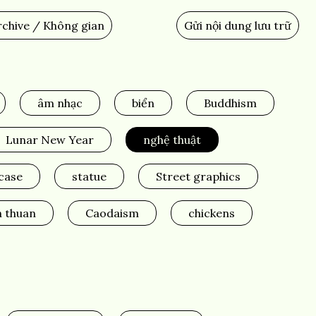
chive / Không gian
Gửi nội dung lưu trữ
Add
Content
âm nhạc
biển
Buddhism
Lunar New Year
nghệ thuật
rcase
statue
Street graphics
h thuan
Caodaism
chickens