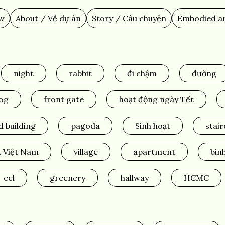
ew
About / Về dự án
Story / Câu chuyện
Embodied ar
night
rabbit
đi chậm
đường
og
front gate
hoạt động ngày Tết
d building
pagoda
Sinh hoạt
stai
t Việt Nam
village
apartment
bin
eel
greenery
hallway
HCMC