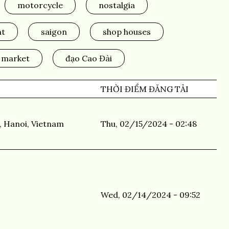
motorcycle
nostalgia
nt
saigon
shop houses
 market
đạo Cao Đài
THỜI ĐIỂM ĐĂNG TẢI
, Hanoi, Vietnam
Thu, 02/15/2024 - 02:48
Wed, 02/14/2024 - 09:52