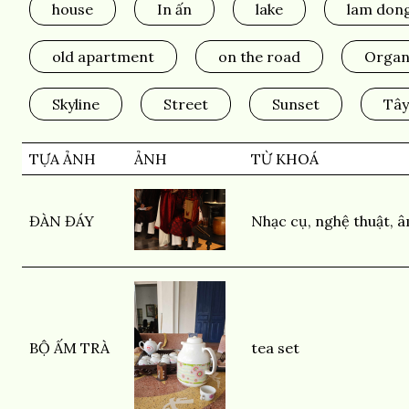
house
In ấn
lake
lam don
old apartment
on the road
Organ
Skyline
Street
Sunset
Tây
TỰA ẢNH
ẢNH
TỪ KHOÁ
ĐÀN ĐÁY
Nhạc cụ
,
nghệ thuật
,
â
BỘ ẤM TRÀ
tea set