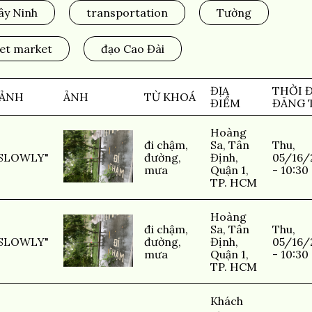
ây Ninh
transportation
Tường
et market
đạo Cao Đài
ĐỊA
THỜI 
 ẢNH
ẢNH
TỪ KHOÁ
ĐIỂM
ĐĂNG 
Hoàng
đi chậm
,
Sa, Tân
Thu,
 SLOWLY"
đường
,
Định,
05/16/
mưa
Quận 1,
- 10:30
TP. HCM
Hoàng
đi chậm
,
Sa, Tân
Thu,
 SLOWLY"
đường
,
Định,
05/16/
mưa
Quận 1,
- 10:30
TP. HCM
Khách