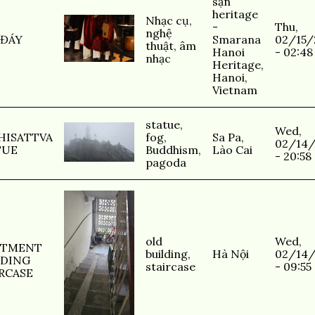
sạn
heritage
Nhạc cụ
,
-
Thu,
nghệ
 ĐÁY
Smarana
02/15/
thuật
,
âm
Hanoi
- 02:48
nhạc
Heritage,
Hanoi,
Vietnam
statue
,
Wed,
HISATTVA
fog
,
Sa Pa,
02/14
TUE
Buddhism
,
Lào Cai
- 20:58
pagoda
old
Wed,
RTMENT
building
,
Hà Nội
02/14
LDING
staircase
- 09:55
RCASE