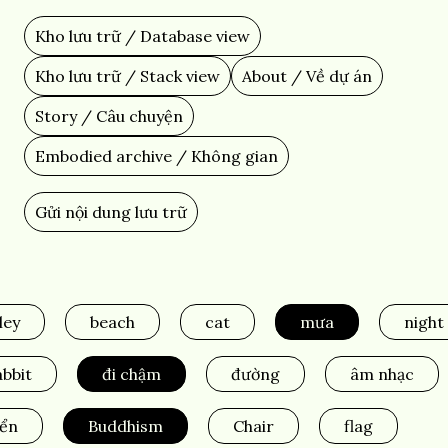
Skip
to
Kho lưu trữ / Database view
Main
main
content
navigation
Kho lưu trữ / Stack view
About / Về dự án
Story / Câu chuyện
Embodied archive / Không gian
Gửi nội dung lưu trữ
Add
Content
ley
beach
cat
mưa
night
abbit
đi chậm
đường
âm nhạc
iển
Buddhism
Chair
flag