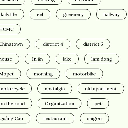
daily life
eel
greenery
hallway
HCMC
Chinatown
district 4
district 5
house
In ấn
lake
lam dong
Mopet
morning
motorbike
motorcycle
nostalgia
old apartment
on the road
Organization
pet
Quảng Cáo
restaurant
saigon