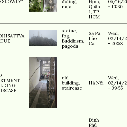
O SLOWLY"
đường
,
Định,
05/16/2
mưa
Quận
- 10:30
1, TP.
HCM
statue
,
Sa Pa,
Wed,
DHISATTVA
fog
,
Lào
02/14/2
ATUE
Buddhism
,
Cai
- 20:58
pagoda
D
old
Wed,
ARTMENT
building
,
Hà Nội
02/14/2
ILDING
staircase
- 09:55
AIRCASE
Đình
Phú