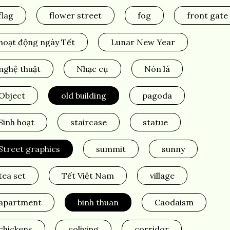
flag
flower street
fog
front gate
hoạt động ngày Tết
Lunar New Year
nghệ thuật
Nhạc cụ
Nón lá
Object
old building
pagoda
Sinh hoạt
staircase
statue
Street graphics
summit
sunny
tea set
Tết Việt Nam
village
apartment
binh thuan
Caodaism
chickens
coliving
corridor