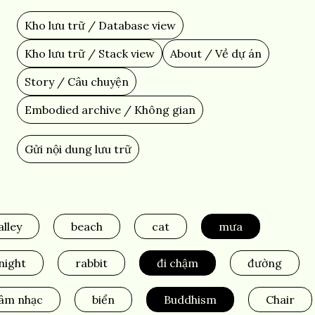
Skip
to
Kho lưu trữ / Database view
Main
main
content
navigation
Kho lưu trữ / Stack view
About / Về dự án
Story / Câu chuyện
Embodied archive / Không gian
Gửi nội dung lưu trữ
Add
Content
alley
beach
cat
mưa
night
rabbit
đi chậm
đường
âm nhạc
biển
Buddhism
Chair