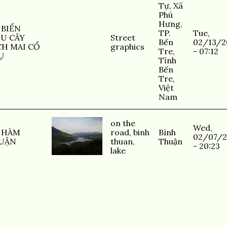
Tự, Xã
Phú
Hưng,
 BIỂN
TP.
Tue,
ỆU CÂY
Street
Bến
02/13/2
CH MAI CỔ
graphics
Tre,
- 07:12
Ụ
Tỉnh
Bến
Tre,
Việt
Nam
on the
Wed,
 HÀM
road
,
binh
Bình
02/07/2
UẬN
thuan
,
Thuận
- 20:23
lake