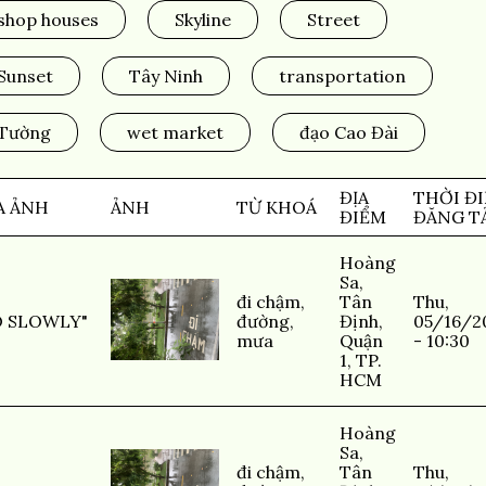
shop houses
Skyline
Street
Sunset
Tây Ninh
transportation
Tường
wet market
đạo Cao Đài
ĐỊA
THỜI Đ
A ẢNH
ẢNH
TỪ KHOÁ
ĐIỂM
ĐĂNG T
Hoàng
Sa,
đi chậm
,
Tân
Thu,
O SLOWLY"
đường
,
Định,
05/16/2
mưa
Quận
- 10:30
1, TP.
HCM
Hoàng
Sa,
đi chậm
,
Tân
Thu,