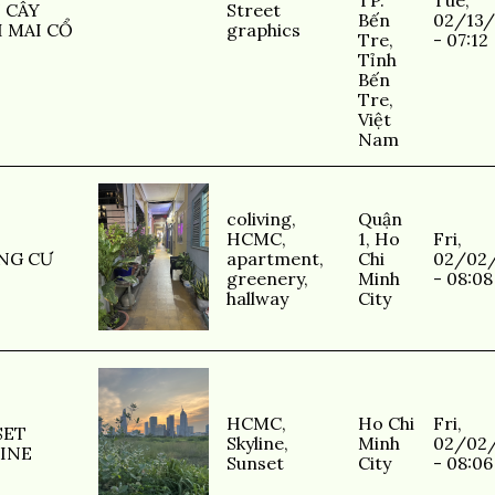
TP.
Tue,
 CÂY
Street
Bến
02/13/
 MAI CỔ
graphics
Tre,
- 07:12
Tỉnh
Bến
Tre,
Việt
Nam
coliving
,
Quận
HCMC
,
1, Ho
Fri,
NG CƯ
apartment
,
Chi
02/02
greenery
,
Minh
- 08:08
hallway
City
HCMC
,
Ho Chi
Fri,
SET
Skyline
,
Minh
02/02
INE
Sunset
City
- 08:06