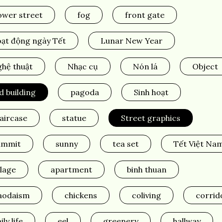
ower street
fog
front gate
oạt động ngày Tết
Lunar New Year
hệ thuật
Nhạc cụ
Nón lá
Object
d building
pagoda
Sinh hoạt
aircase
statue
Street graphics
ummit
sunny
tea set
Tết Việt Na
llage
apartment
binh thuan
aodaism
chickens
coliving
corrid
ily life
eel
greenery
hallway