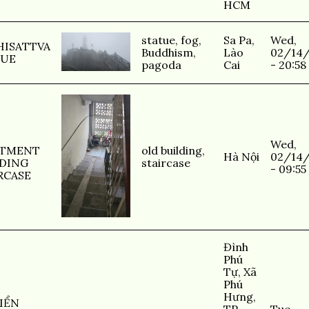
HCM
statue
,
fog
,
Sa Pa,
Wed,
ISATTVA
Buddhism
,
Lào
02/14
TUE
pagoda
Cai
- 20:58
Wed,
RTMENT
old building
,
Hà Nội
02/14
DING
staircase
- 09:55
RCASE
Đình
Phú
Tự, Xã
Phú
Hưng,
BIỂN