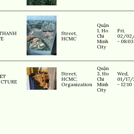
Quận
1, Ho
Fri,
 THANH
Street
,
Chi
02/02
VE
HCMC
Minh
- 08:03
City
Quận
Street
,
3, Ho
Wed,
ET
HCMC
,
Chi
01/17/
UCTURE
Organization
Minh
- 12:10
City