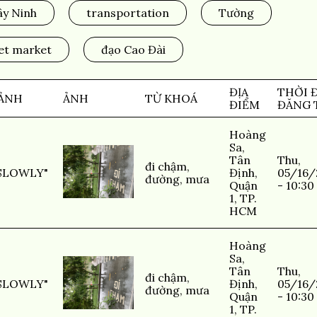
ây Ninh
transportation
Tường
et market
đạo Cao Đài
ĐỊA
THỜI 
 ẢNH
ẢNH
TỪ KHOÁ
ĐIỂM
ĐĂNG 
Hoàng
Sa,
Tân
Thu,
đi chậm
,
SLOWLY"
Định,
05/16/
đường
,
mưa
Quận
- 10:30
1, TP.
HCM
Hoàng
Sa,
Tân
Thu,
đi chậm
,
SLOWLY"
Định,
05/16/
đường
,
mưa
Quận
- 10:30
1, TP.