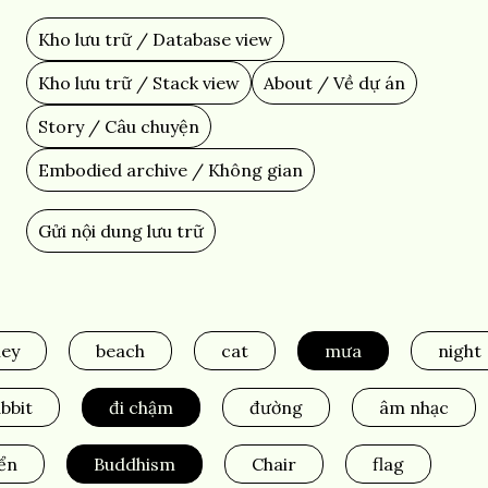
Skip
to
Kho lưu trữ / Database view
Main
main
content
navigation
Kho lưu trữ / Stack view
About / Về dự án
Story / Câu chuyện
Embodied archive / Không gian
Gửi nội dung lưu trữ
Add
Content
ley
beach
cat
mưa
night
bbit
đi chậm
đường
âm nhạc
ển
Buddhism
Chair
flag