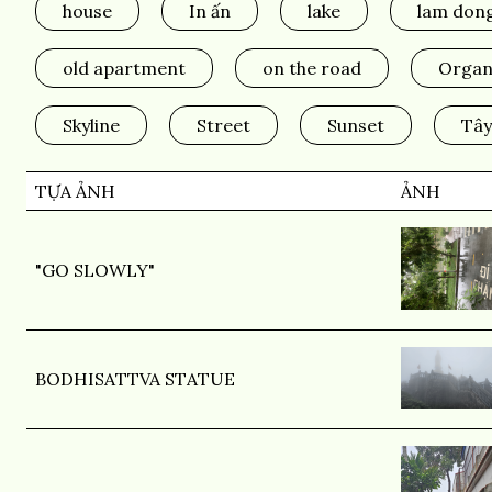
house
In ấn
lake
lam don
old apartment
on the road
Organ
Skyline
Street
Sunset
Tây
TỰA ẢNH
ẢNH
"GO SLOWLY"
BODHISATTVA STATUE