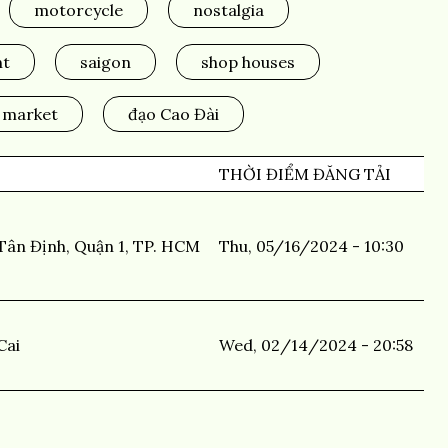
motorcycle
nostalgia
nt
saigon
shop houses
 market
đạo Cao Đài
THỜI ĐIỂM ĐĂNG TẢI
Tân Định, Quận 1, TP. HCM
Thu, 05/16/2024 - 10:30
Cai
Wed, 02/14/2024 - 20:58