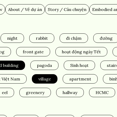
ew
About / Về dự án
Story / Câu chuyện
Embodied ar
night
rabbit
đi chậm
đường
og
front gate
hoạt động ngày Tết
d building
pagoda
Sinh hoạt
stai
t Việt Nam
village
apartment
bin
eel
greenery
hallway
HCMC