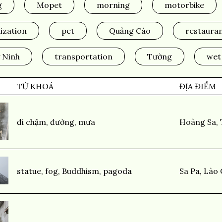
g
Mopet
morning
motorbike
ization
pet
Quảng Cáo
restaura
 Ninh
transportation
Tường
wet
TỪ KHOÁ
ĐỊA ĐIỂM
đi chậm
,
đường
,
mưa
Hoàng Sa, 
statue
,
fog
,
Buddhism
,
pagoda
Sa Pa, Lào 