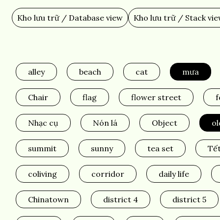
Skip
to
Kho lưu trữ / Database view
Kho lưu trữ / Stack vi
Main
main
content
navigation
alley
beach
cat
mưa
Chair
flag
flower street
f
Nhạc cụ
Nón lá
Object
ol
summit
sunny
tea set
Tế
coliving
corridor
daily life
Chinatown
district 4
district 5