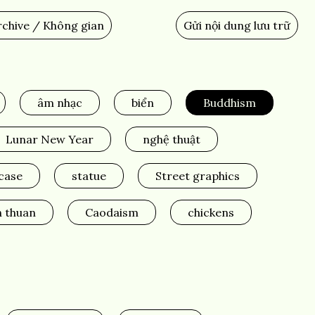
chive / Không gian
Gửi nội dung lưu trữ
Add
Content
âm nhạc
biển
Buddhism
Lunar New Year
nghệ thuật
rcase
statue
Street graphics
h thuan
Caodaism
chickens