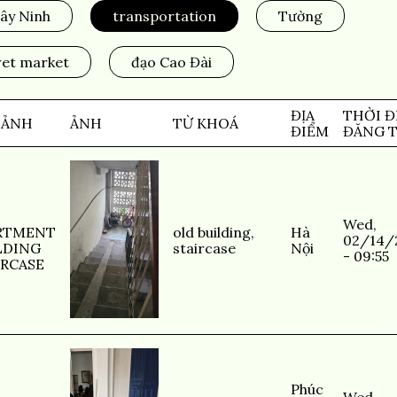
ây Ninh
transportation
Tường
et market
đạo Cao Đài
ĐỊA
THỜI Đ
 ẢNH
ẢNH
TỪ KHOÁ
ĐIỂM
ĐĂNG T
Wed,
RTMENT
old building
,
Hà
02/14/
LDING
staircase
Nội
- 09:55
IRCASE
Phúc