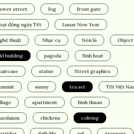
lower street
fog
front gate
oạt động ngày Tết
Lunar New Year
ghệ thuật
Nhạc cụ
Nón lá
Object
ld building
pagoda
Sinh hoạt
taircase
statue
Street graphics
ummit
sunny
tea set
Tết Việt Na
illage
apartment
binh thuan
aodaism
chickens
coliving
orridor
daily life
eel
greenery