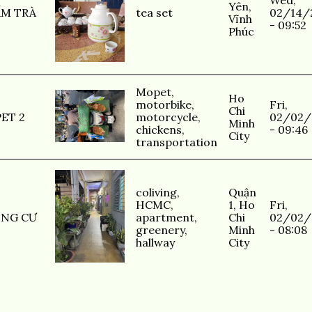
Wed,
Yên,
ẤM TRÀ
tea set
02/14/
Vĩnh
- 09:52
Phúc
Mopet
,
Ho
motorbike
,
Fri,
Chi
ET 2
motorcycle
,
02/02/
Minh
chickens
,
- 09:46
City
transportation
coliving
,
Quận
HCMC
,
1, Ho
Fri,
NG CƯ
apartment
,
Chi
02/02/
greenery
,
Minh
- 08:08
hallway
City