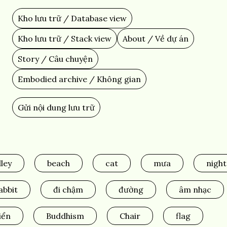
Skip
to
Kho lưu trữ / Database view
Main
main
content
navigation
Kho lưu trữ / Stack view
About / Về dự án
Story / Câu chuyện
Embodied archive / Không gian
Gửi nội dung lưu trữ
Add
Content
lley
beach
cat
mưa
night
abbit
đi chậm
đường
âm nhạc
iển
Buddhism
Chair
flag